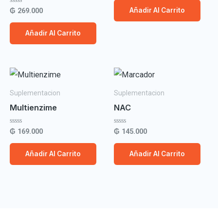
0
de
Valorado
₲
269.000
Añadir Al Carrito
5
con
0
de
Añadir Al Carrito
5
Suplementacion
Suplementacion
Multienzime
NAC
Valorado
Valorado
₲
169.000
₲
145.000
con
con
0
0
de
de
Añadir Al Carrito
Añadir Al Carrito
5
5