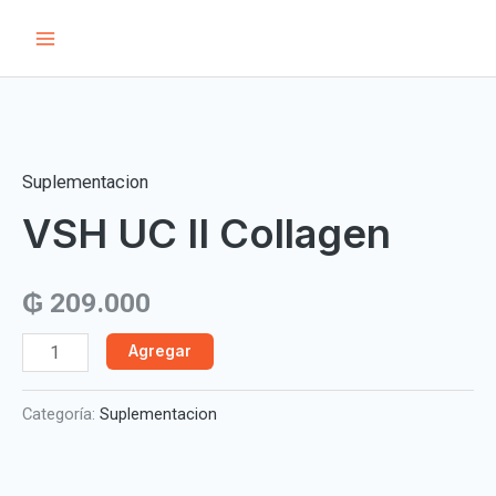
Ir
Main
al
Menu
contenido
VSH
UC
II
Suplementacion
Collagen
VSH UC II Collagen
cantidad
₲
209.000
Agregar
Categoría:
Suplementacion