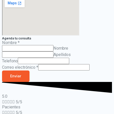
Agenda tu consulta
Nombre
*
Nombre
Apellidos
Telefono
Correo electrónico
*
Enviar
5.0





5/5
Pacientes





5/5