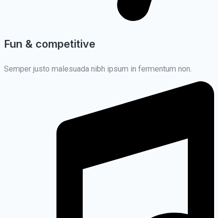
Fun & competitive
Semper justo malesuada nibh ipsum in fermentum non.