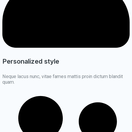
Personalized style
Neque lacus nunc, vitae fames mattis proin dictum blandit
quam.