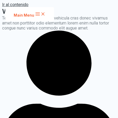
Ir al contenido
Why choose us
Main Menu
Tempor massa fames nunc vehicula cras donec vivamus
amet non porttitor odio elementum lorem enim nulla tortor
congue nunc varius commodo elit augue amet.