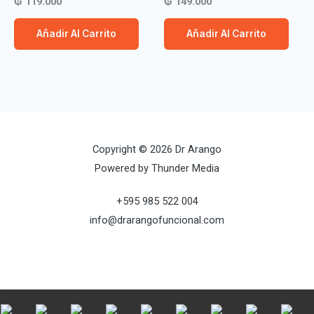
Valorado
Valorado
₲
119.000
₲
149.000
con
con
0
0
de
de
Añadir Al Carrito
Añadir Al Carrito
5
5
Copyright © 2026 Dr Arango
Powered by Thunder Media
+595 985 522 004
info@drarangofuncional.com