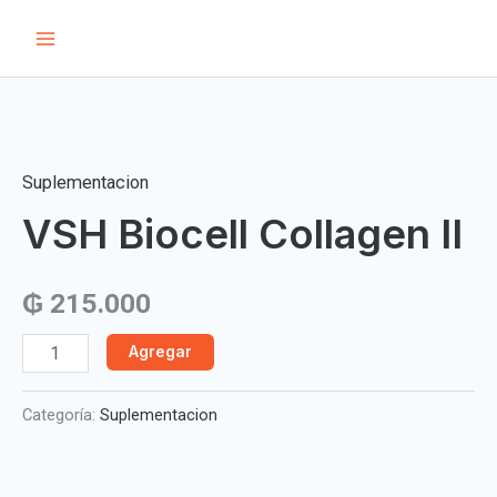
Ir
Main
al
Menu
contenido
VSH
Biocell
Collagen
Suplementacion
II
VSH Biocell Collagen II
cantidad
₲
215.000
Agregar
Categoría:
Suplementacion