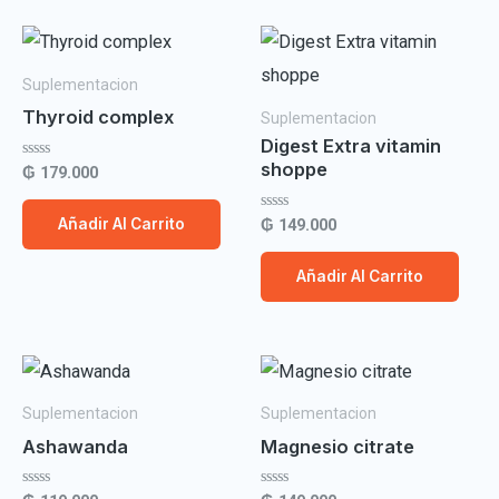
Suplementacion
Thyroid complex
Suplementacion
Digest Extra vitamin
shoppe
Valorado
₲
179.000
con
0
de
Valorado
₲
149.000
Añadir Al Carrito
5
con
0
de
Añadir Al Carrito
5
Suplementacion
Suplementacion
Ashawanda
Magnesio citrate