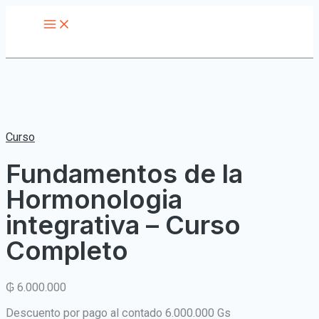
Main
Ir
Fundamentos
Menu
al
de
contenido
la
Hormonologia
integrativa
-
Curso
Completo
cantidad
Curso
Fundamentos de la
Hormonologia
integrativa – Curso
Completo
₲
6.000.000
Descuento por pago al contado 6.000.000 Gs