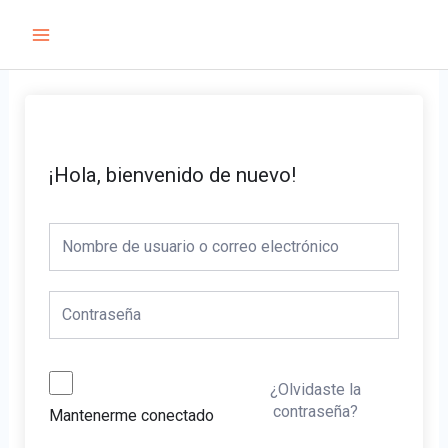
Ir
Main
al
Menu
contenido
¡Hola, bienvenido de nuevo!
¿Olvidaste la
contraseña?
Mantenerme conectado