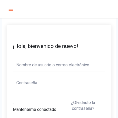
Ir
Main
al
Menu
contenido
¡Hola, bienvenido de nuevo!
¿Olvidaste la
contraseña?
Mantenerme conectado