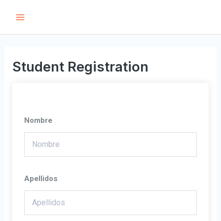
Ir
Main
al
Menu
contenido
Student Registration
Nombre
Apellidos