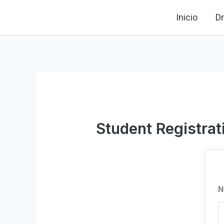
Ir
Inicio
Dr
al
contenido
Student Registrat
N